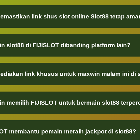
mastikan link situs slot online Slot88 tetap am
 slot88 di FIJISLOT dibanding platform lain?
diakan link khusus untuk maxwin malam ini di s
 memilih FIJISLOT untuk bermain slot88 terper
OT membantu pemain meraih jackpot di slot88?