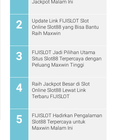
Jackpot Malam Ini
Update Link FIJISLOT Slot
2
Online Slot88 yang Bisa Bantu
Raih Maxwin
FIJISLOT Jadi Pilihan Utama
3
Situs Slot88 Terpercaya dengan
Peluang Maxwin Tinggi
Raih Jackpot Besar di Slot
4
Online Slot88 Lewat Link
Terbaru FIJISLOT
FIJISLOT Hadirkan Pengalaman
5
Slot88 Terpercaya untuk
Maxwin Malam Ini