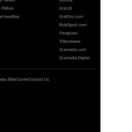
 Pilihan
Grid.ID
el Headline
GridOto.com
BolaSport.com
Parapuan
Tribunnews
Gramedia.com
Gramedia Digital
ia Siber
Career
Contact Us