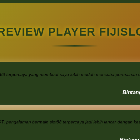
REVIEW PLAYER FIJISL
ot88 terpercaya yang membuat saya lebih mudah mencoba permainan s
Bintan
, pengalaman bermain slot88 terpercaya jadi lebih lancar dengan kes
Bintang