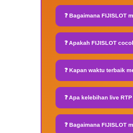
❓ Bagaimana FIJISLOT me
❓ Apakah FIJISLOT cocok
❓ Kapan waktu terbaik m
❓ Apa kelebihan live RTP
❓ Bagaimana FIJISLOT m