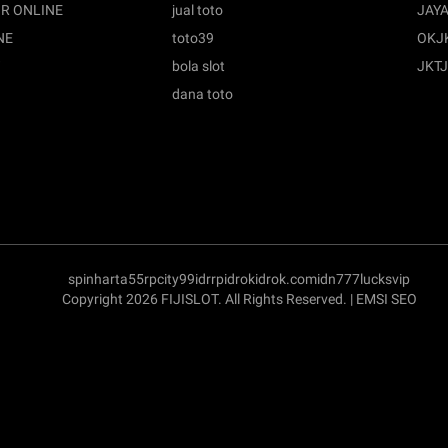
R ONLINE
jual toto
JAY
NE
toto39
OKJ
bola slot
JKT
dana toto
spinharta
55rp
city99
idrrp
idrok
idrok.com
idn777
lucksvip
Copyright 2026 FIJISLOT. All Rights Reserved. | EMSI SEO