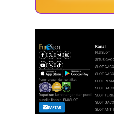
Kanal
FIJISLOT
SITUS GAC
SLOT GAC
SLOT GACO
Penghargaan dan sertifikat:
SLOT RESM
SLOT GACO
Dapatkan kemenangan dan pundi
SLOT TERB
pundi pilihan di FIJISLOT
SLOT GACO
DAFTAR
SLOT ANTI