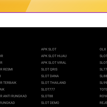
APK SLOT
OLX
OR
APK SLOT HIJAU
SLO
OR
APK SLOT VIRAL
SLO
R RESMI
SLOT QRIS
SL7
I
SLOT DANA
SL8
R TERBAIK
SLOT THAILAND
SL9
AIK
SLOT777
TOT
R ANTI RUNGKAD
SLOT88
ROY
 RUNGKAD
SLOT DEMO
REJ