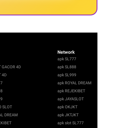
Network
apk SL777
T GACOR 4D
apk SL888
T 4D
apk SL999
77
apk ROYAL DREAM
88
apk REJEKIBET
99
apk JAYASLOT
O SLOT
apk OKJKT
AL DREAM
apk JKTJKT
EKIBET
apk slot SL777