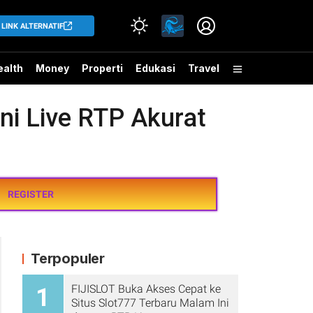
LINK ALTERNATIF
ealth
Money
Properti
Edukasi
Travel
ni Live RTP Akurat
REGISTER
Terpopuler
FIJISLOT Buka Akses Cepat ke
1
Situs Slot777 Terbaru Malam Ini