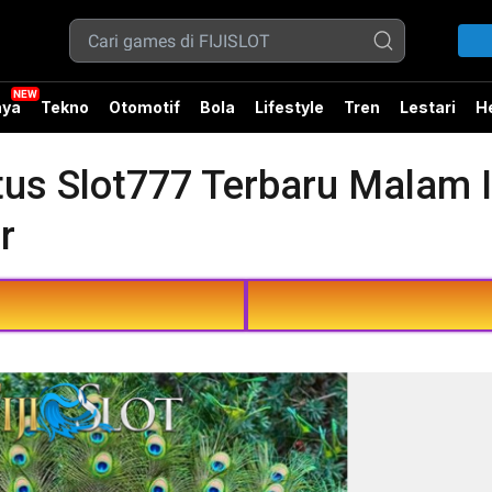
aya
Tekno
Otomotif
Bola
Lifestyle
Tren
Lestari
H
tus Slot777 Terbaru Malam I
r