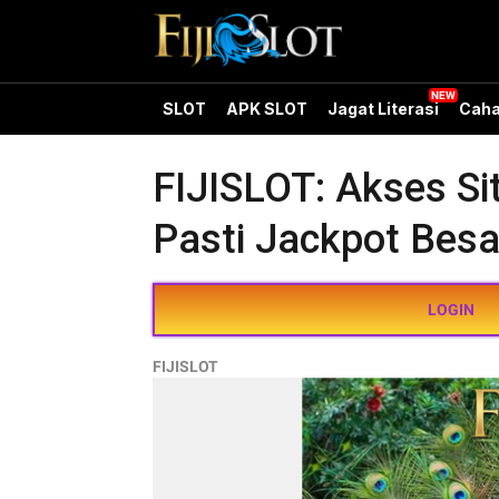
SLOT
APK SLOT
Jagat Literasi
Cah
FIJISLOT: Akses Si
Pasti Jackpot Besa
LOGIN
FIJISLOT